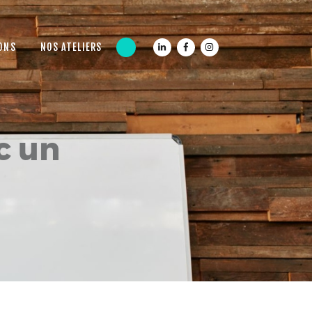
ONS
NOS ATELIERS
c un