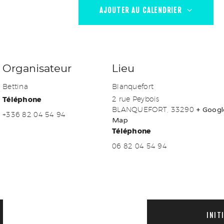
AJOUTER AU CALENDRIER
Organisateur
Lieu
Bettina
Blanquefort
Téléphone
2 rue Peybois
BLANQUEFORT
,
33290
+ Googl
+336 82 04 54 94
Map
Téléphone
06 82 04 54 94
INIT