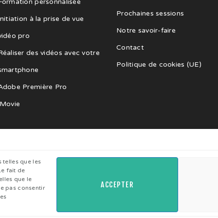
Formation personnalisée
Prochaines sessions
Initiation à la prise de vue
Notre savoir-faire
vidéo pro
Contact
Réaliser des vidéos avec votre
Politique de cookies (UE)
smartphone
Adobe Première Pro
iMovie
 telles que les
e fait de
lles que le
ACCEPTER
ne pas consentir
nes