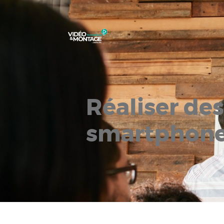
Formations
Vidéo et
Montage
Nos formations
Nos ateliers
Réaliser des
Prochaines
smartphon
sessions
Financement
Notre savoir-
faire