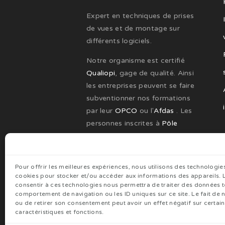
Expert en techniques de prises
de vues et de montage sur
différents logiciels.
Notre organisme est certifié
Qualiopi
, gage de qualité. Ainsi
les entreprises peuvent se faire
subventionner nos formations
par leur
OPCO
ou l'
Afdas
. Les
personnes inscrites à
Pôle
Emploi
peuvent également
bénéficier de nos formations.
Pour offrir les meilleures expériences, nous utilisons des technologies
La satisfaction de chacun de
cookies pour stocker et/ou accéder aux informations des appareils. L
nos stagiaires est notre priorité.
consentir à ces technologies nous permettra de traiter des données te
comportement de navigation ou les ID uniques sur ce site. Le fait de 
ou de retirer son consentement peut avoir un effet négatif sur certai
caractéristiques et fonctions.