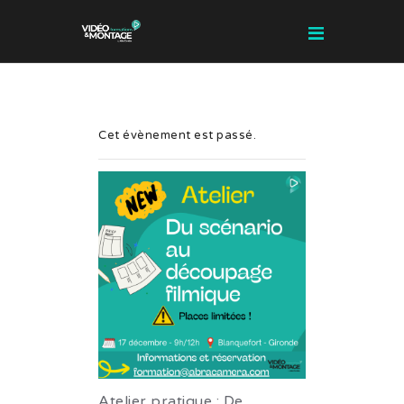
Cet évènement est passé.
Formations
Vidéo et
Montage
Nos
formations
Nos ateliers
Prochaines
sessions
Financement
Notre savoir-
Atelier pratique : De